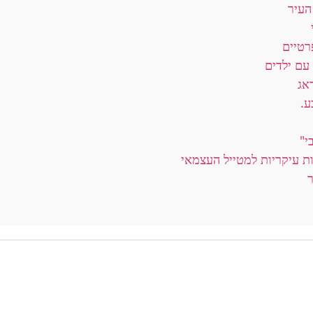
העיר
רטיים
עם ילדים
אג
ע.
י"
ת עיקריות למטייל העצמאי
ר