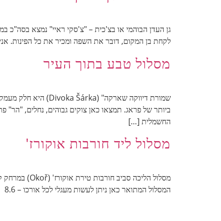
גן העדן הבוהמי או בצ'כית – "צ'סקי ראיי" נמצא בסה"כ במ
לקחת בן המקום, דובר את השפה ומכיר את כל הפינות. אני מטייל באזור כבר 26 שנה, ומחלק את זמני
מסלול טבע בתוך העיר
ביותר של פראג. תמצאו כאן צוקים גבוהים, נחלים, "הר" פ
החשמלית […]
מסלול ליד חורבות אוקורז'
המסלול המתואר כאן ניתן לעשות מעגלי לכל אורכו – 8.6 ק"מ, כ-3 שעות, או פשוט לחזור אחורה בכל נקודה. מתחילים בחניון למרגלות הטירה, ומשם יוצאים ימינה, חוצים את […]