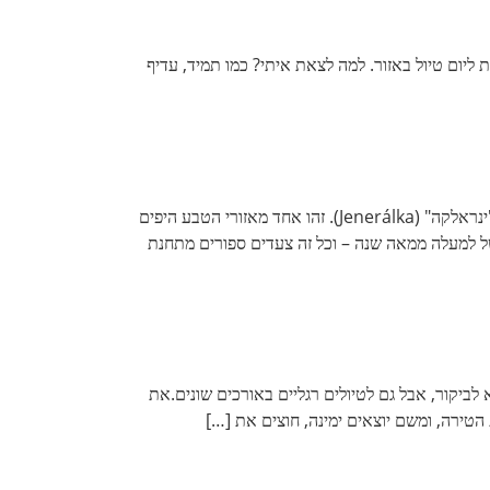
 ליום טיול באזור. למה לצאת איתי? כמו תמיד, עדיף
שמורת דיווקה שארקה" (Divoka Šárka) היא חלק מעמק "שארקה" (Šárka) ומשתרעת בין בריכת השחייה "דג'באן" (Džbán) ועד "ינראלקה" (Jenerálka). זהו אחד מאזורי הטבע היפים
 של למעלה ממאה שנה – וכל זה צעדים ספורים מתחנת
' (Okoř) במרחק קצר ממרכז העיר ניתן למצוא את חורבות טירת אוקורז' (Okoř), המקום נפלא לביקור, אבל גם לטיולים רגליים באורכים שונים.את