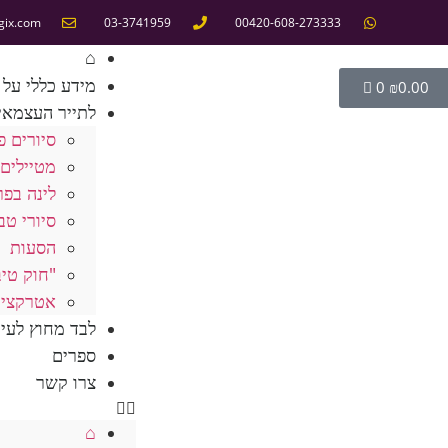
gix.com
03-3741959
00420-608-273333
⌂
מידע כללי על 
0
₪
0.00
לתייר העצמאי
סיורים פ
מטיילים 
לינה בפר
סיורי טב
הסעות
"חוק טיב
אטרקציו
לבד מחוץ לעי
ספרים
צרו קשר
⌂