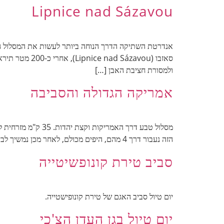
Lipnice nad Sázavou
ולמסורת חציבת האבן […]
אמריקה הגדולה והסביבה
מסלול טבע דרך האמ
הזה נעבור דרך 4 מהם, היפים מכולם, לאחר מכן נמשיך לביקור בעיירה קטנה עם היסטוריה יהודית. אורך המסלול, כולל הסטיות לתצפיות כ-9 ק"מ והוא לוקח כ-4 […]
סביב טירת קונופשיטייה
יום טיול סביב האגם של טירת קונופישטייה.
יום טיול בגן העדן הצ'כי