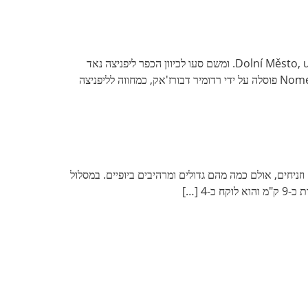
אנדרטת השתיקה הדרך הנוחה ביותר לעשות את המסלול היא לחנות בפאתי הכפר ליד מפעלי האבן. את ה-GPS תכוונו ליעד Dolní Město, u mostu. ומשם סעו לכיוון הכפר ליפניצה נאד
סאזבו (Lipnice nad Sázavou), אחרי כ-200 מטר תיראו מימין חניה קטנה ומשמאל את האנדרטה הראשונה. האנדרטה Nomen Omen פוסלה על ידי רדומיר דבורז'אק, כמחווה לליפניצה
. חלקם קטנים וזניחים, אולם כמה מהם גדולים ומרהיבים ביופיים. במסלול