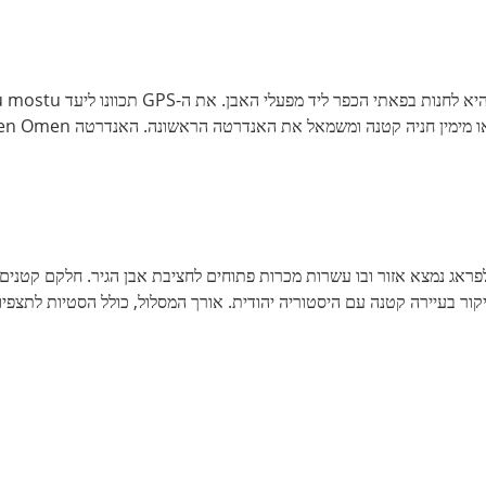
ריקות וקצת יהדות. 35 ק"מ מזרחית לפראג נמצא אזור ובו עשרות מכרות פתוחים לחציבת אבן הגיר