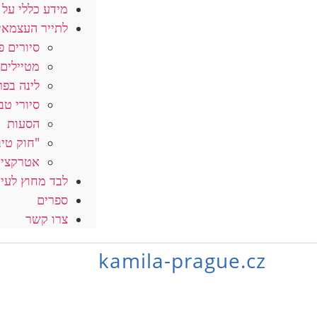
מידע כללי על 
לתייר העצמאי
סיורים פ
מטיילים 
לינה בפר
סיורי טב
הסעות
"חוק טיב
אטרקציו
לבד מחוץ לעי
ספרים
צרו קשר
kamila-prague.cz