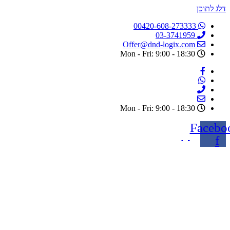
דלג לתוכן
00420-608-273333
03-3741959
Offer@dnd-logix.com
Mon - Fri: 9:00 - 18:30
Mon - Fri: 9:00 - 18:30
Facebo
f