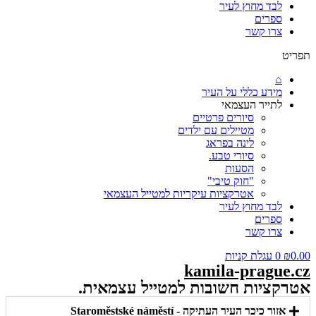
לבד מחוץ לעיר
ספרים
צרו קשר
תפריט
⌂
מידע כללי על העיר
לתייר העצמאי
סיורים פרטיים
מטיילים עם ילדים
לינה בפראג
סיורי טבע.
הסעות
"חוק טיבי"
אטרקציות עיקריות למטייל העצמאי
לבד מחוץ לעיר
ספרים
צרו קשר
0.00
₪
0
עגלת קניות
kamila-prague.cz
אטרקציות חשובות למטייל עצמאית.
אזור כיכר העיר העתיקה - Staroměstské náměstí