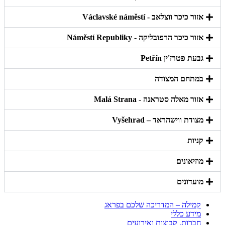
אזור כיכר ווצלאב - Václavské náměstí
אזור כיכר הרפובליקה - Náměstí Republiky
גבעת פטרז'ין Petřín
במתחם המצודה
אזור מאלה סטראנה - Malá Strana
מצודת ווישהראד – Vyšehrad
קניות
מוזיאונים
מועדונים
קמילה – המדריכה שלכם בפראג
מידע כללי
חברות, קבוצות ואירועים