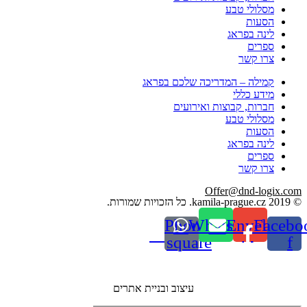
מסלולי טבע
הסעות
לינה בפראג
ספרים
צרו קשר
קמילה – המדריכה שלכם בפראג
מידע כללי
חברות, קבוצות ואירועים
מסלולי טבע
הסעות
לינה בפראג
ספרים
צרו קשר
Offer@dnd-logix.com
© 2019 kamila-prague.cz. כל הזכויות שמורות.
Phone-
Whatsapp
Envelope
Facebo
square
f
עיצוב ובניית אתרים