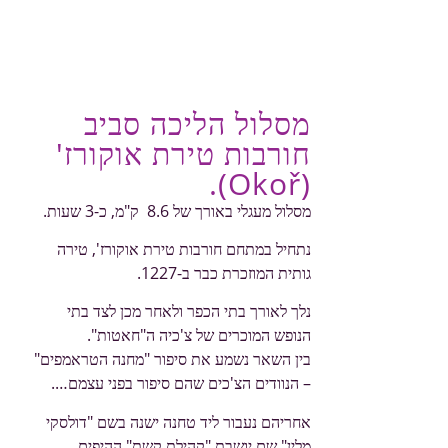
מסלול הליכה סביב
חורבות טירת אוקורז'
(Okoř).
מסלול מעגלי באורך של 8.6 ק"מ, כ-3 שעות.
נתחיל במתחם חורבות טירת אוקורז', טירה
גותית המוזכרת כבר ב-1227.
נלך לאורך בתי הכפר ולאחר מכן לצד בתי
הנופש המוכרים של צ'כיה ה"חאטות".
בין השאר נשמע את סיפור "מחנה הטראמפים"
– הנוודים הצ'כים שהם סיפור בפני עצמם….
אחריהם נעבור ליד טחנה ישנה בשם "דולסקי
מלין" שם יושבת "קהילת קשת" ההיפים