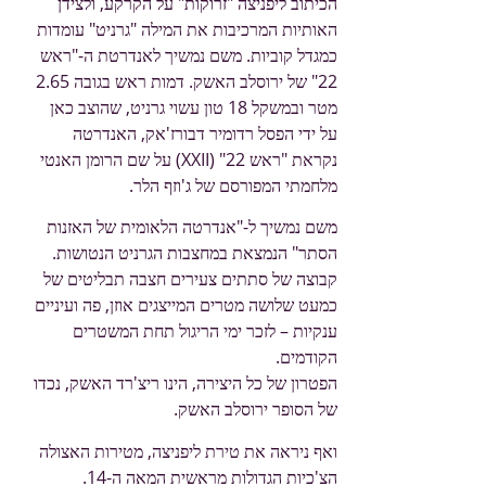
הכיתוב ליפניצה "זרוקות" על הקרקע, ולצידן
האותיות המרכיבות את המילה "גרניט" עומדות
כמגדל קוביות. משם נמשיך לאנדרטת ה-"ראש
22" של ירוסלב האשק. דמות ראש בגובה 2.65
מטר ובמשקל 18 טון עשוי גרניט, שהוצב כאן
על ידי הפסל רדומיר דבורז'אק, האנדרטה
נקראת "ראש 22" (XXII) על שם הרומן האנטי
מלחמתי המפורסם של ג'וזף הלר.
משם נמשיך ל-"אנדרטה הלאומית של האזנות
הסתר" הנמצאת במחצבות הגרניט הנטושות.
קבוצה של סתתים צעירים חצבה תבליטים של
כמעט שלושה מטרים המייצגים אוזן, פה ועיניים
ענקיות – לזכר ימי הריגול תחת המשטרים
הקודמים.
הפטרון של כל היצירה, הינו ריצ'רד האשק, נכדו
של הסופר ירוסלב האשק.
ואף ניראה את טירת ליפניצה, מטירות האצולה
הצ'כיות הגדולות מראשית המאה ה-14.