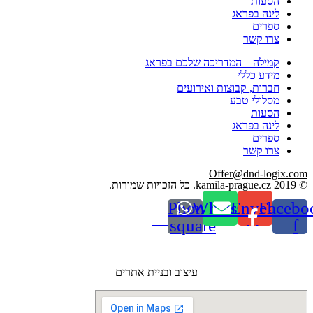
הסעות
לינה בפראג
ספרים
צרו קשר
קמילה – המדריכה שלכם בפראג
מידע כללי
חברות, קבוצות ואירועים
מסלולי טבע
הסעות
לינה בפראג
ספרים
צרו קשר
Offer@dnd-logix.com
© 2019 kamila-prague.cz. כל הזכויות שמורות.
Phone-
Whatsapp
Envelope
Facebo
square
f
עיצוב ובניית אתרים