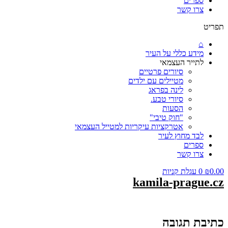
ספרים
צרו קשר
תפריט
⌂
מידע כללי על העיר
לתייר העצמאי
סיורים פרטיים
מטיילים עם ילדים
לינה בפראג
סיורי טבע.
הסעות
"חוק טיבי"
אטרקציות עיקריות למטייל העצמאי
לבד מחוץ לעיר
ספרים
צרו קשר
0.00
₪
0
עגלת קניות
kamila-prague.cz
כתיבת תגובה