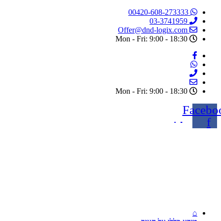
דלג
00420-608-273333
לתוכן
03-3741959
Offer@dnd-logix.com
Mon - Fri: 9:00 - 18:30
Mon - Fri: 9:00 - 18:30
Facebo
f
⌂