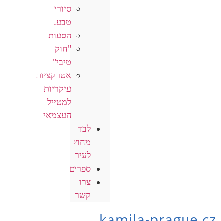
סיורי
טבע.
הסעות
"חוק
טיבי"
אטרקציות
עיקריות
למטייל
העצמאי
לבד
מחוץ
לעיר
ספרים
צרו
קשר
kamila-prague.cz