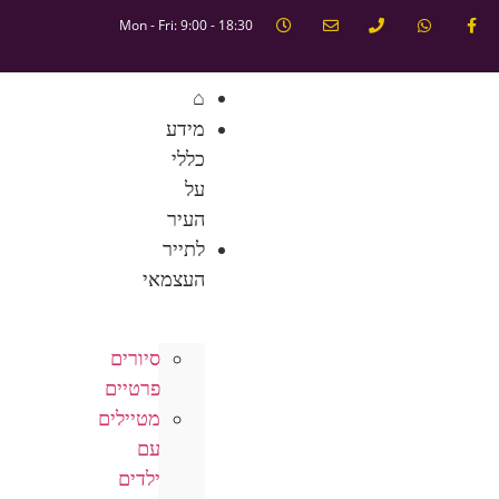
Mon - Fri: 9:00 - 18:30
⌂
מידע
כללי
על
העיר
לתייר
העצמאי
סיורים
פרטיים
מטיילים
עם
ילדים