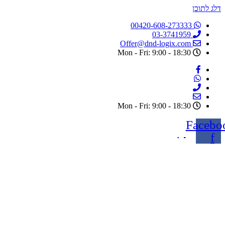
דלג לתוכן
00420-608-273333
03-3741959
Offer@dnd-logix.com
Mon - Fri: 9:00 - 18:30
Mon - Fri: 9:00 - 18:30
Facebo
f