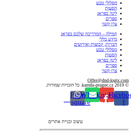
מסלולי טבע
הסעות
לינה בפראג
ספרים
צרו קשר
קמילה – המדריכה שלכם בפראג
מידע כללי
חברות, קבוצות ואירועים
מסלולי טבע
הסעות
לינה בפראג
ספרים
צרו קשר
Offer@dnd-logix.com
© 2019 kamila-prague.cz. כל הזכויות שמורות.
Phone-
Whatsapp
Envelope
Facebo
square
f
עיצוב ובניית אתרים