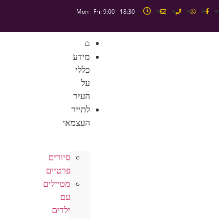
Mon - Fri: 9:00 - 18:30
⌂
מידע
כללי
על
העיר
לתייר
העצמאי
סיורים
פרטיים
מטיילים
עם
ילדים