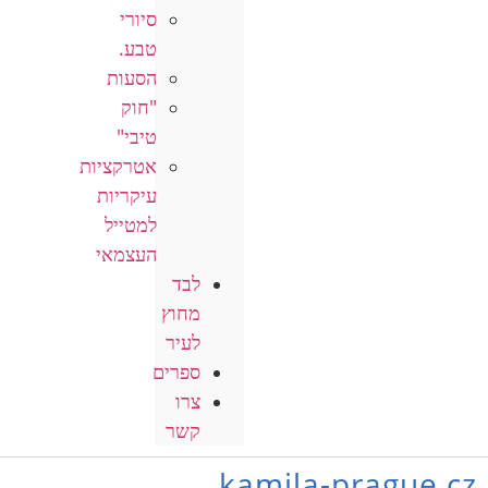
סיורי
טבע.
הסעות
"חוק
טיבי"
אטרקציות
עיקריות
למטייל
העצמאי
לבד
מחוץ
לעיר
ספרים
צרו
קשר
kamila-prague.cz