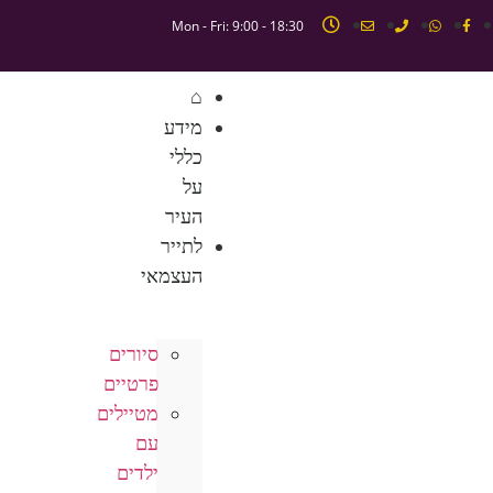
Mon - Fri: 9:00 - 18:30
⌂
מידע
כללי
על
העיר
לתייר
העצמאי
סיורים
פרטיים
מטיילים
עם
ילדים