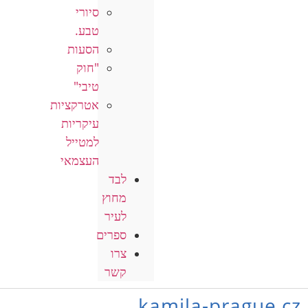
סיורי
טבע.
הסעות
"חוק
טיבי"
אטרקציות
עיקריות
למטייל
העצמאי
לבד
מחוץ
לעיר
ספרים
צרו
קשר
kamila-prague.cz