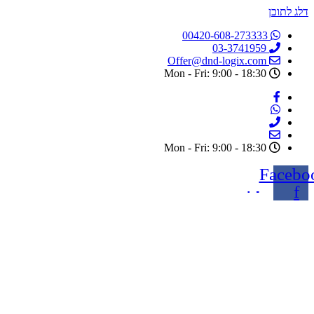
דלג לתוכן
00420-608-273333
03-3741959
Offer@dnd-logix.com
Mon - Fri: 9:00 - 18:30
Mon - Fri: 9:00 - 18:30
Facebo
f