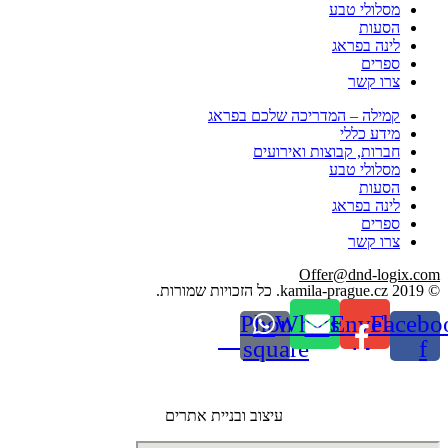
מסלולי טבע
הסעות
לינה בפראג
ספרים
צרו קשר
קמילה – המדריכה שלכם בפראג
מידע כללי
חברות, קבוצות ואירועים
מסלולי טבע
הסעות
לינה בפראג
ספרים
צרו קשר
Offer@dnd-logix.com
© 2019 kamila-prague.cz. כל הזכויות שמורות.
Phone-
Whatsapp
Envelope
Facebo
square
f
עיצוב ובניית אתרים