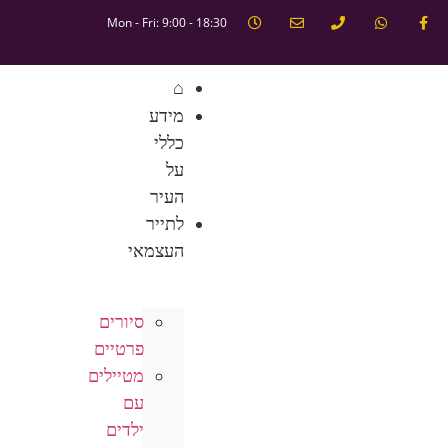
Mon - Fri: 9:00 - 18:30
⌂
מידע
כללי
על
העיר
לתייר
העצמאי
סיורים
פרטיים
מטיילים
עם
ילדים