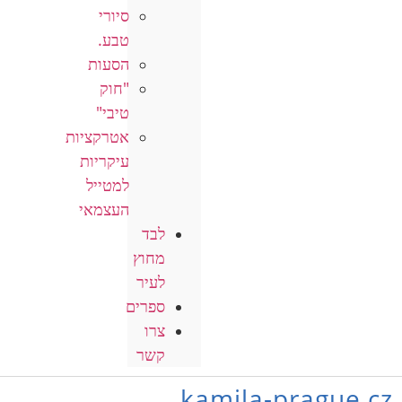
סיורי
טבע.
הסעות
"חוק
טיבי"
אטרקציות
עיקריות
למטייל
העצמאי
לבד
מחוץ
לעיר
ספרים
צרו
קשר
kamila-prague.cz