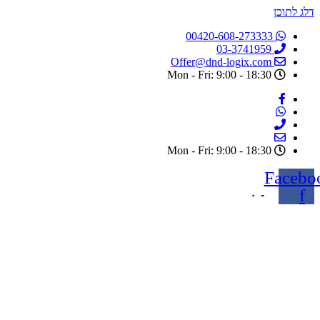
דלג לתוכן
00420-608-273333
03-3741959
Offer@dnd-logix.com
Mon - Fri: 9:00 - 18:30
Mon - Fri: 9:00 - 18:30
Facebo
f