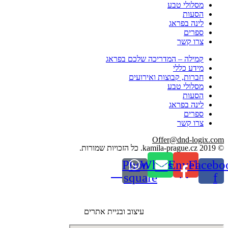
מסלולי טבע
הסעות
לינה בפראג
ספרים
צרו קשר
קמילה – המדריכה שלכם בפראג
מידע כללי
חברות, קבוצות ואירועים
מסלולי טבע
הסעות
לינה בפראג
ספרים
צרו קשר
Offer@dnd-logix.com
© 2019 kamila-prague.cz. כל הזכויות שמורות.
Phone-
Whatsapp
Envelope
Facebo
square
f
עיצוב ובניית אתרים