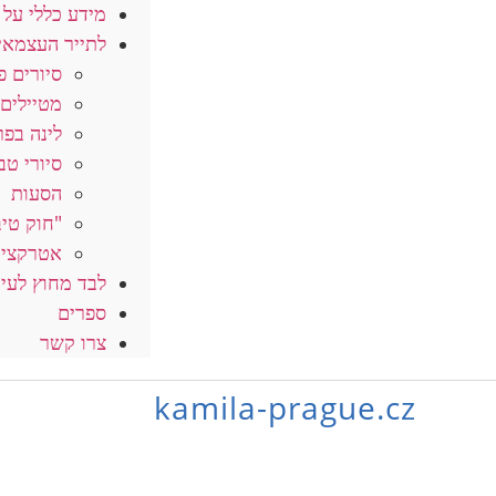
מידע כללי על 
לתייר העצמאי
סיורים פ
מטיילים 
לינה בפר
סיורי טב
הסעות
"חוק טיב
אטרקציו
לבד מחוץ לעי
ספרים
צרו קשר
kamila-prague.cz