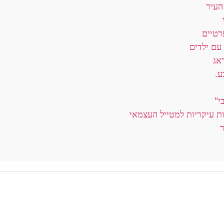
העיר
רטיים
עם ילדים
אג
ע.
י"
ת עיקריות למטייל העצמאי
ר