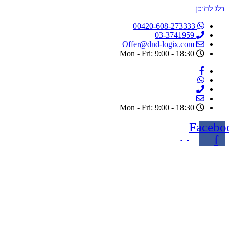
דלג לתוכן
00420-608-273333
03-3741959
Offer@dnd-logix.com
Mon - Fri: 9:00 - 18:30
Mon - Fri: 9:00 - 18:30
Facebo
f