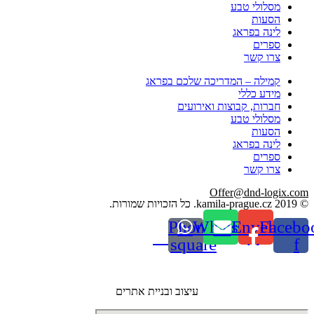
מסלולי טבע
הסעות
לינה בפראג
ספרים
צרו קשר
קמילה – המדריכה שלכם בפראג
מידע כללי
חברות, קבוצות ואירועים
מסלולי טבע
הסעות
לינה בפראג
ספרים
צרו קשר
Offer@dnd-logix.com
© 2019 kamila-prague.cz. כל הזכויות שמורות.
Phone-
Whatsapp
Envelope
Facebo
square
f
עיצוב ובניית אתרים