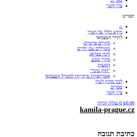
ספרים
צרו קשר
תפריט
⌂
מידע כללי על העיר
לתייר העצמאי
סיורים פרטיים
מטיילים עם ילדים
לינה בפראג
סיורי טבע.
הסעות
"חוק טיבי"
אטרקציות עיקריות למטייל העצמאי
לבד מחוץ לעיר
ספרים
צרו קשר
0.00
₪
0
עגלת קניות
kamila-prague.cz
כתיבת תגובה