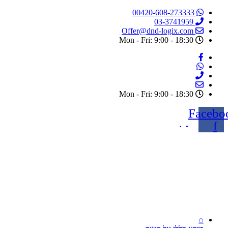
דלג
00420-608-273333
לתוכן
03-3741959
Offer@dnd-logix.com
Mon - Fri: 9:00 - 18:30
Mon - Fri: 9:00 - 18:30
Facebo
f
⌂