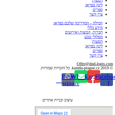
הסעות
לינה בפראג
ספרים
צרו קשר
קמילה – המדריכה שלכם בפראג
מידע כללי
חברות, קבוצות ואירועים
מסלולי טבע
הסעות
לינה בפראג
ספרים
צרו קשר
Offer@dnd-logix.com
© 2019 kamila-prague.cz. כל הזכויות שמורות.
Phone-
Whatsapp
Envelope
Facebo
square
f
עיצוב ובניית אתרים