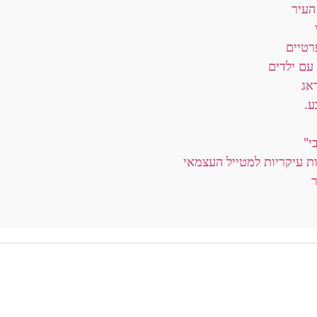
העיר
רטיים
עם ילדים
אג
ע.
י"
ת עיקריות למטייל העצמאי
ר