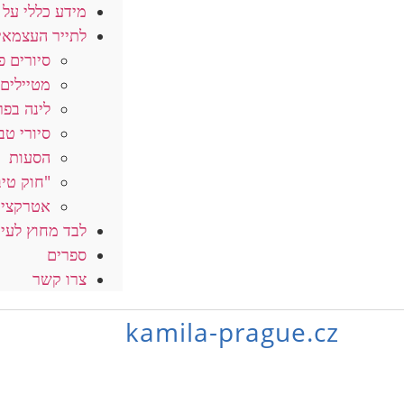
מידע כללי על 
לתייר העצמאי
סיורים פ
מטיילים 
לינה בפר
סיורי טב
הסעות
"חוק טיב
אטרקציו
לבד מחוץ לעי
ספרים
צרו קשר
kamila-prague.cz