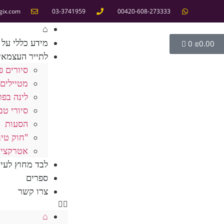
gix.com
03-3741959
00420-608-273333
⌂
מידע כללי על 
0
₪
0.00
לתייר העצמאי
סיורים פ
מטיילים 
לינה בפר
סיורי טב
הסעות
"חוק טיב
אטרקציו
לבד מחוץ לעי
ספרים
צרו קשר
⌂