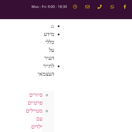
Mon - Fri: 9:00 - 18:30
⌂
מידע
כללי
על
העיר
לתייר
העצמאי
סיורים
פרטיים
מטיילים
עם
ילדים