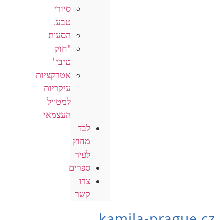
סיורי
טבע.
הסעות
"חוק
טיבי"
אטרקציות
עיקריות
למטייל
העצמאי
לבד
מחוץ
לעיר
ספרים
צרו
קשר
kamila-prague.cz