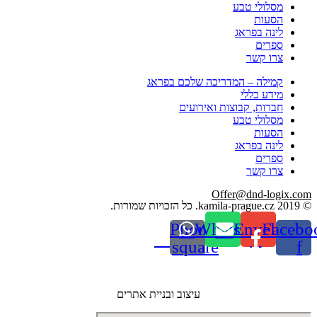
מסלולי טבע
הסעות
לינה בפראג
ספרים
צרו קשר
קמילה – המדריכה שלכם בפראג
מידע כללי
חברות, קבוצות ואירועים
מסלולי טבע
הסעות
לינה בפראג
ספרים
צרו קשר
Offer@dnd-logix.com
© 2019 kamila-prague.cz. כל הזכויות שמורות.
Phone-
Whatsapp
Envelope
Facebo
square
f
עיצוב ובניית אתרים