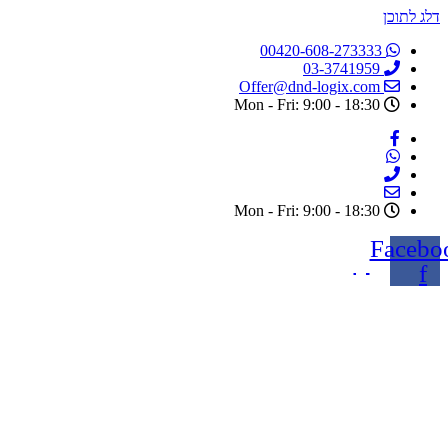
דלג לתוכן
00420-608-273333
03-3741959
Offer@dnd-logix.com
Mon - Fri: 9:00 - 18:30
Mon - Fri: 9:00 - 18:30
Facebo
f