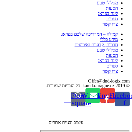
מסלולי טבע
הסעות
לינה בפראג
ספרים
צרו קשר
קמילה – המדריכה שלכם בפראג
מידע כללי
חברות, קבוצות ואירועים
מסלולי טבע
הסעות
לינה בפראג
ספרים
צרו קשר
Offer@dnd-logix.com
© 2019 kamila-prague.cz. כל הזכויות שמורות.
Phone-
Whatsapp
Envelope
Facebo
square
f
עיצוב ובניית אתרים