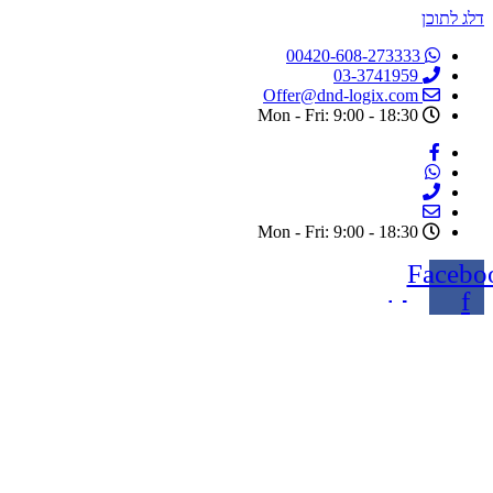
דלג לתוכן
00420-608-273333
03-3741959
Offer@dnd-logix.com
Mon - Fri: 9:00 - 18:30
Mon - Fri: 9:00 - 18:30
Facebo
f