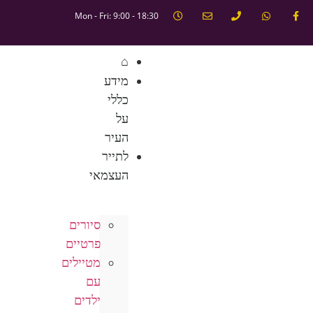
Mon - Fri: 9:00 - 18:30
⌂
מידע
כללי
על
העיר
לתייר
העצמאי
סיורים
פרטיים
מטיילים
עם
ילדים