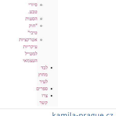
סיורי
טבע.
הסעות
"חוק
טיבי"
אטרקציות
עיקריות
למטייל
העצמאי
לבד
מחוץ
לעיר
ספרים
צרו
קשר
kamila-prague.cz