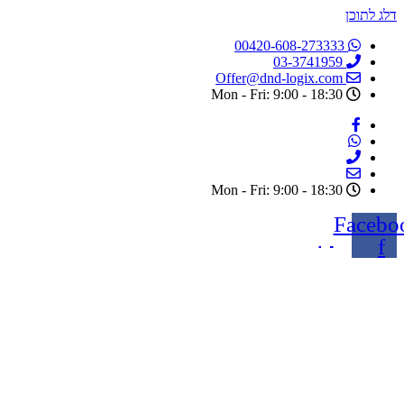
דלג לתוכן
00420-608-273333
03-3741959
Offer@dnd-logix.com
Mon - Fri: 9:00 - 18:30
Mon - Fri: 9:00 - 18:30
Facebo
f