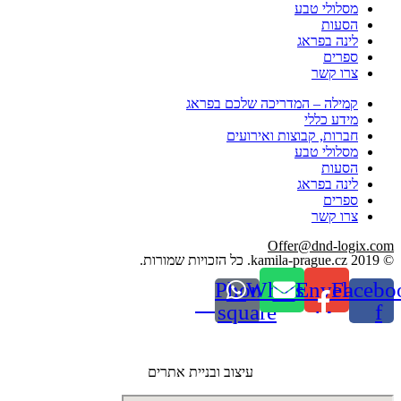
מסלולי טבע
הסעות
לינה בפראג
ספרים
צרו קשר
קמילה – המדריכה שלכם בפראג
מידע כללי
חברות, קבוצות ואירועים
מסלולי טבע
הסעות
לינה בפראג
ספרים
צרו קשר
Offer@dnd-logix.com
© 2019 kamila-prague.cz. כל הזכויות שמורות.
Phone-
Whatsapp
Envelope
Facebo
square
f
עיצוב ובניית אתרים