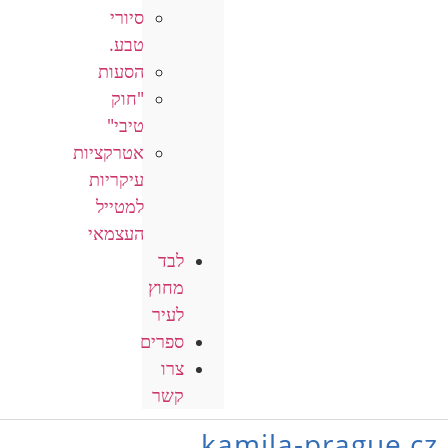
סיורי
טבע.
הסעות
"חוק
טיבי"
אטרקציות
עיקריות
למטייל
העצמאי
לבד
מחוץ
לעיר
ספרים
צרו
קשר
kamila-prague.cz