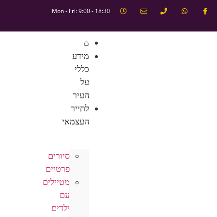
Mon - Fri: 9:00 - 18:30
⌂
מידע
כללי
על
העיר
לתייר
העצמאי
סיורים
פרטיים
מטיילים
עם
ילדים