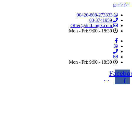
דלג לתוכן
00420-608-273333
03-3741959
Offer@dnd-logix.com
Mon - Fri: 9:00 - 18:30
Mon - Fri: 9:00 - 18:30
Facebo
f