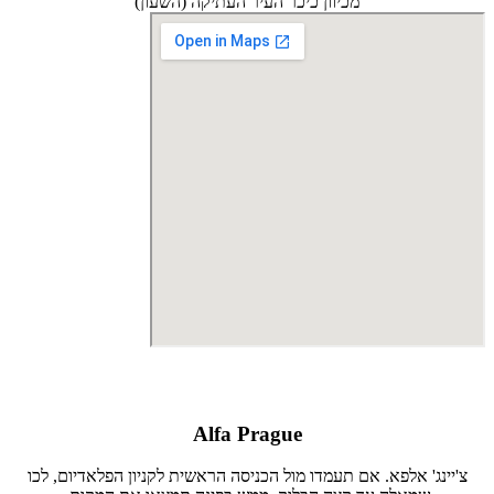
מכיוון כיכר העיר העתיקה (השעון)
Alfa Prague
צ'יינג' אלפא. אם תעמדו מול הכניסה הראשית לקניון הפלאדיום, לכו