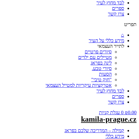
לבד מחוץ לעיר
ספרים
צרו קשר
תפריט
⌂
מידע כללי על העיר
לתייר העצמאי
סיורים פרטיים
מטיילים עם ילדים
לינה בפראג
סיורי טבע.
הסעות
"חוק טיבי"
אטרקציות עיקריות למטייל העצמאי
לבד מחוץ לעיר
ספרים
צרו קשר
0.00
₪
0
עגלת קניות
kamila-prague.cz
קמילה – המדריכה שלכם בפראג
מידע כללי