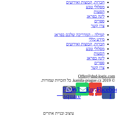
חברות, קבוצות ואירועים
מסלולי טבע
הסעות
לינה בפראג
ספרים
צרו קשר
קמילה – המדריכה שלכם בפראג
מידע כללי
חברות, קבוצות ואירועים
מסלולי טבע
הסעות
לינה בפראג
ספרים
צרו קשר
Offer@dnd-logix.com
© 2019 kamila-prague.cz. כל הזכויות שמורות.
Phone-
Whatsapp
Envelope
Facebo
square
f
עיצוב ובניית אתרים