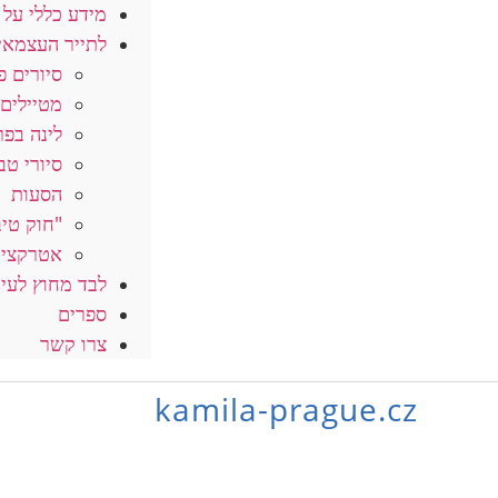
מידע כללי על 
לתייר העצמאי
סיורים פ
מטיילים 
לינה בפר
סיורי טב
הסעות
"חוק טיב
אטרקציו
לבד מחוץ לעי
ספרים
צרו קשר
kamila-prague.cz