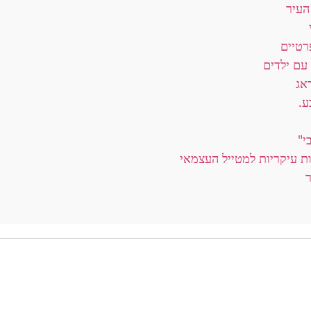
העיר
רטיים
עם ילדים
אג
ע.
י"
ת עיקריות למטייל העצמאי
ר