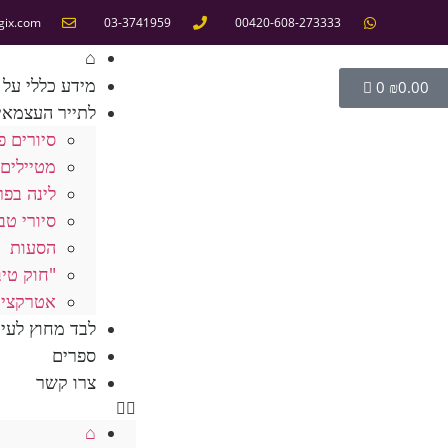
gix.com
03-3741959
00420-608-273333
⌂
מידע כללי על 
0
₪
0.00
לתייר העצמאי
סיורים פ
מטיילים 
לינה בפר
סיורי טב
הסעות
"חוק טיב
אטרקציו
לבד מחוץ לעי
ספרים
צרו קשר
⌂