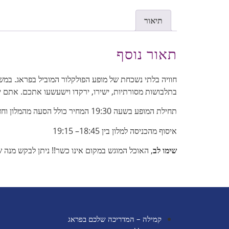
תיאור
תאור נוסף
חוויה בלתי נשכחת של מופע הפולקלור המוביל בפראג. במש
בתלבושות מסורתיות, ישירו, ירקדו וישעשעו אתכם. אתם יו
תחילת המופע בשעה 19:30 המחיר כולל הסעה מהמלון וחזרה.
איסוף מהכניסה למלון בין 18:45– 19:15
שימו לב
, האוכל המוגש במקום אינו כשר!! ניתן לבקש מנה ש
קמילה – המדריכה שלכם בפראג