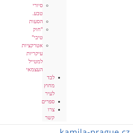
סיורי
טבע.
הסעות
"חוק
טיבי"
אטרקציות
עיקריות
למטייל
העצמאי
לבד
מחוץ
לעיר
ספרים
צרו
קשר
kamila-prague.cz