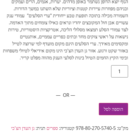
הנוף יוצא הדופן נשתמר באופן מדהים. יערות, אגמים, הרים ועמקים
ובניהם מפוזרות עיירות קטנות וציוריות שלא השתנו במשך הדורות.
השמורה מכילה בתוכה תופעת טבע ייחודית "ערי הסלעים" עמודי ענק
עשויים אבן חול המקובצים יחדיו ונראים כאילו צומחים מתוך האדמה.
לצד עמודי הסלע תמצאו מסלולי הליכה, אטרקציות היסטוריות, טירות
נישאות על ראשי צוקים מחד ובתים כפריים עממיים, אותנטיים
ומקסימים מאידך. ערי הסלעים הינם מקום מועדף למי שרוצה לטייל
באזור שקט ורגוע. אזור גן העדן הצ'כי הינו מקום אידיאלי לטיולי משפחות
ובימי הקיץ החמים הטיול בינות לסלעי הענק מהווה מפלט קריר.
— OR —
הוספה לסל
מק"ט:
978-80-270-5740-5
קטגוריה:
ספרים
תגית:
גן העדן הצ'כי