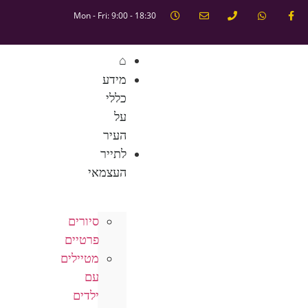
Mon - Fri: 9:00 - 18:30
⌂
מידע
כללי
על
העיר
לתייר
העצמאי
סיורים
פרטיים
מטיילים
עם
ילדים