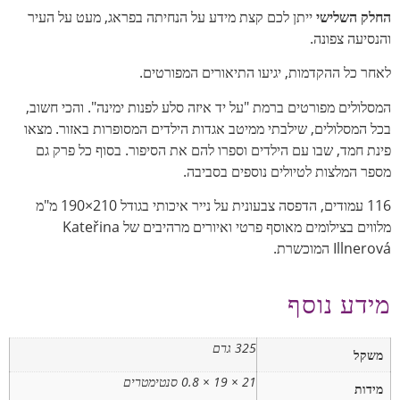
החלק השלישי
ייתן לכם קצת מידע על הנחיתה בפראג, מעט על העיר
והנסיעה צפונה.
לאחר כל ההקדמות, יגיעו התיאורים המפורטים.
המסלולים מפורטים ברמת "על יד איזה סלע לפנות ימינה". והכי חשוב,
בכל המסלולים, שילבתי ממיטב אגדות הילדים המסופרות באזור. מצאו
פינת חמד, שבו עם הילדים וספרו להם את הסיפור. בסוף כל פרק גם
מספר המלצות לטיולים נוספים בסביבה.
116 עמודים, הדפסה צבעונית על נייר איכותי בגודל 210×190 מ"מ
מלווים בצילומים מאוסף פרטי ואיורים מרהיבים של Kateřina
Illnerová המוכשרת.
מידע נוסף
325 גרם
משקל
21 × 19 × 0.8 סנטימטרים
מידות