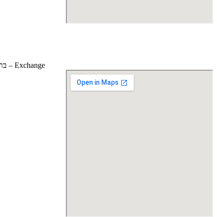
Exchange – ברובע היהודי. הצ'יינג' הוותיק מכולם. בכניסה לרובע היהודי מכיוון כיכר העיר העתיקה (השעון)