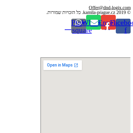
Offer@dnd-logix.com
© 2019 kamila-prague.cz. כל הזכויות שמורות.
Phone-
Whatsapp
Envelope
Facebo
square
f