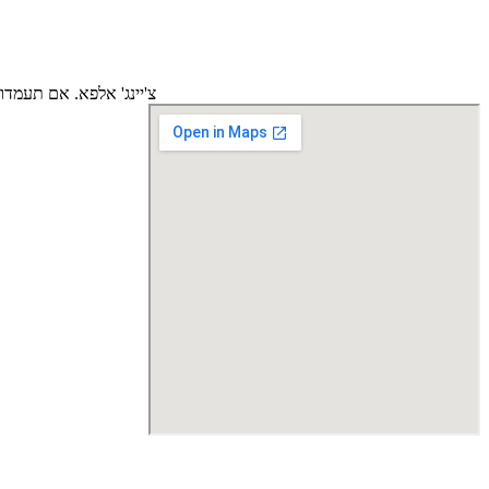
צ'יינג' אלפא. אם תעמד