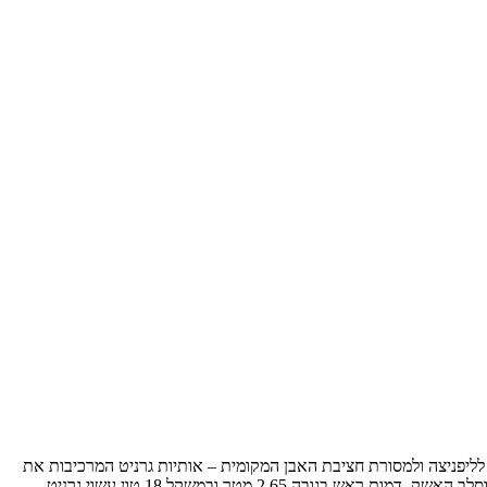
 לליפניצה ולמסורת חציבת האבן המקומית – אותיות גרניט המרכיבות את
הכיתוב ליפניצה "זרוקות" על הקרקע, ולצידן האותיות המרכיבות את המילה "גרניט" עומדות כמגדל קוביות. משם נמשיך לאנדרטת ה-"ראש 22" של ירוסלב האשק. דמות ראש בגובה 2.65 מטר ובמשקל 18 טון עשוי גרניט,