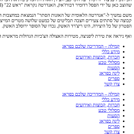
שהוצב כאן על ידי הפסל רדומיר דבורז'אק, האנדרטה נקראת "ראש 22" (XXII) על שם הרומן האנטי מלחמתי המפורסם של ג'וזף הלר.
משם נמשיך ל-"אנדרטה הלאומית של האזנות הסתר" הנמצאת במחצבות הג
קבוצה של סתתים צעירים חצבה תבליטים של כמעט שלושה מטרים המייצגים א
הפטרון של כל היצירה, הינו ריצ'רד האשק, נכדו של הסופר ירוסלב האשק.
ואף ניראה את טירת ליפניצה, מטירות האצולה הצ'כיות הגדולות מראשית המא
קמילה – המדריכה שלכם בפראג
מידע כללי
חברות, קבוצות ואירועים
מסלולי טבע
הסעות
לינה בפראג
ספרים
צרו קשר
קמילה – המדריכה שלכם בפראג
מידע כללי
חברות, קבוצות ואירועים
מסלולי טבע
הסעות
לינה בפראג
ספרים
צרו קשר