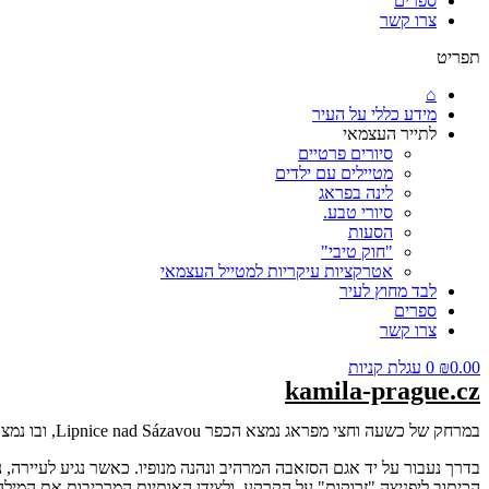
ספרים
צרו קשר
תפריט
⌂
מידע כללי על העיר
לתייר העצמאי
סיורים פרטיים
מטיילים עם ילדים
לינה בפראג
סיורי טבע.
הסעות
"חוק טיבי"
אטרקציות עיקריות למטייל העצמאי
לבד מחוץ לעיר
ספרים
צרו קשר
0.00
₪
0
עגלת קניות
kamila-prague.cz
במרחק של כשעה וחצי מפראג נמצא הכפר Lipnice nad Sázavou, ובו נמצאת אנדרטת השתיקה.
בדרך נעבור על יד אגם הסזאבה המרהיב ונהנה מנופיו. כאשר נגיע לעיירה,