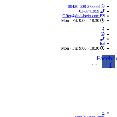
דלג
00420-608-273333
לתוכן
03-3741959
Offer@dnd-logix.com
Mon - Fri: 9:00 - 18:30
Mon - Fri: 9:00 - 18:30
Facebo
f
⌂