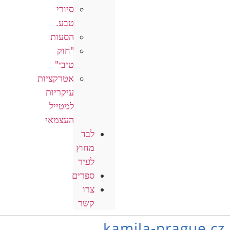
סיורי
טבע.
הסעות
"חוק
טיבי"
אטרקציות
עיקריות
למטייל
העצמאי
לבד
מחוץ
לעיר
ספרים
צרו
קשר
kamila-prague.cz