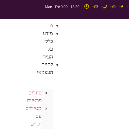
Mon - Fri: 9:00 - 18:30
⌂
מידע
כללי
על
העיר
לתייר
העצמאי
סיורים
פרטיים
מטיילים
עם
ילדים