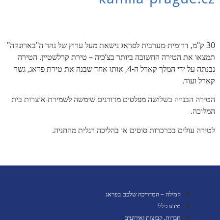
30 ק"מ, דרומית-מערבית לפראג נישאת מעל ערוץ של נהר ה"בארונקה"
תמצאו את הטירה החשובה ביותר בצ’כיה – טירת קרלשטיין. הטירה
נבנתה על ידי המלך קארל ה-4, אותו אחד שבנה את טירת פראג, גשר
קארל ועוד.
הטירה הבנויה בשלושה מפלסים מדורגים שימשה לשמירת אוצרות בית
המלוכה.
לטירה עולים בכרכרות סוסים או בהליכה רגלית מהחניה.
קמילה – המדריכה שלכם בפראג
מידע כללי
חברות, קבוצות ואירועים